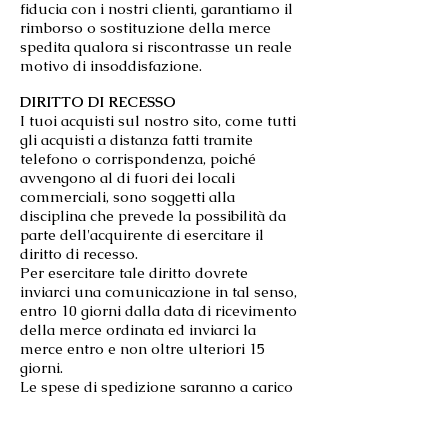
fiducia con i
nostri clienti, garantiamo il
rimborso o sostituzione della merce
spedita qualora si riscontrasse un reale
motivo di insoddisfazione.
DIRITTO DI RECESSO
I tuoi acquisti sul nostro sito, come tutti
gli acquisti a distanza fatti tramite
telefono o corrispondenza, poiché
avvengono al di fuori dei locali
commerciali, sono soggetti alla
disciplina che prevede la possibilità da
parte dell'acquirente di esercitare il
diritto di recesso.
Per esercitare tale diritto dovrete
inviarci una comunicazione in tal senso,
entro 10 giorni dalla data di ricevimento
della merce ordinata ed inviarci la
merce entro e non oltre ulteriori 15
giorni.
Le spese di spedizione saranno a carico
del cliente.
Una volta ricevuta la merce ci
impegneremo ad effettuare il rimborso